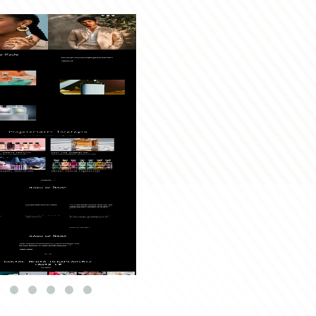
öster
Temayı Göster