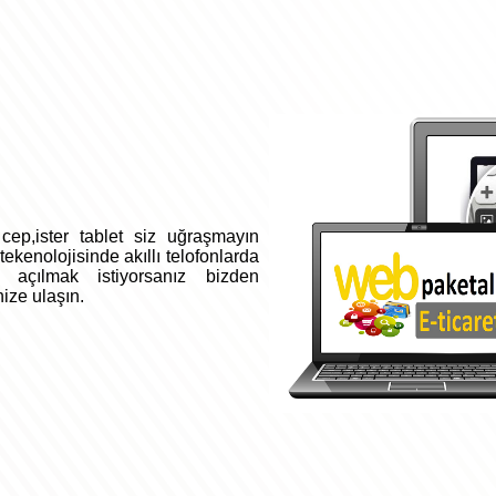
ep,ister tablet siz uğraşmayın
kenolojisinde akıllı telofonlarda
 açılmak istiyorsanız bizden
nize
ulaşın.