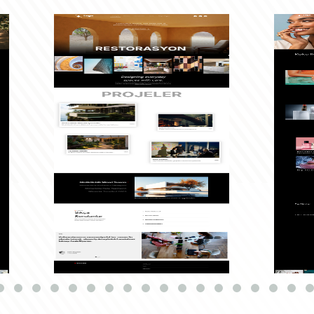
Temayı Göster
Temayı G