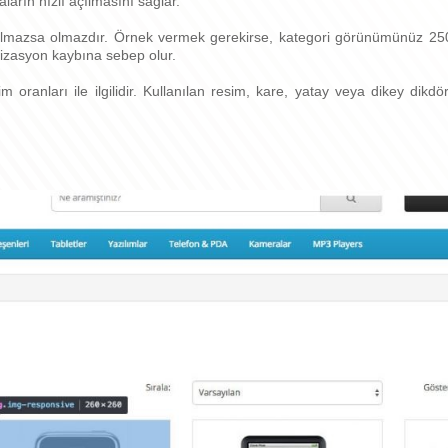
ların hızlı açılmasını sağlar.
 olmazsa olmazdır. Örnek vermek gerekirse, kategori görünümünüz 250
zasyon kaybına sebep olur.
 oranları ile ilgilidir. Kullanılan resim, kare, yatay veya dikey dikdör