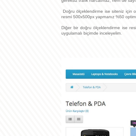
gereksiz trafik harcatmaz, hem de sayfa
Doğru ölçeklendirme ise siteniz için
resmi 500x500px yapmanız %50 optimi
Diğer bir doğru ölçeklendirme ise resim
uygulamalı biçimde inceleyelim.