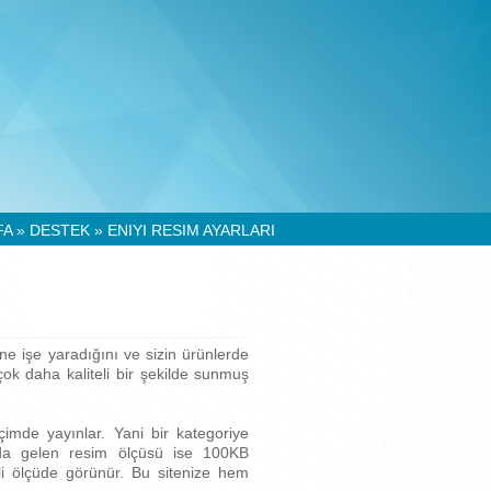
FA
»
DESTEK
» ENIYI RESIM AYARLARI
ne işe yaradığını ve sizin ürünlerde
çok daha kaliteli bir şekilde sunmuş
çimde yayınlar. Yani bir kategoriye
ızda gelen resim ölçüsü ise 100KB
li ölçüde görünür. Bu sitenize hem